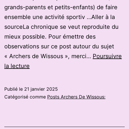
grands-parents et petits-enfants) de faire
ensemble une activité sportiv …Aller à la
sourceLa chronique se veut reproduite du
mieux possible. Pour émettre des
observations sur ce post autour du sujet
« Archers de Wissous », merci…
Poursuivre
Quimper.
la lecture
Atout
sport
Publié le
21 janvier 2025
:
Catégorisé comme
Posts Archers De Wissous:
initiation
tir
à