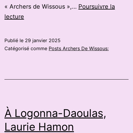
« Archers de Wissous »,…
Poursuivre la
Le
lecture
championnat
départemental
Publié le
29 janvier 2025
a
Catégorisé comme
Posts Archers De Wissous:
réuni
114
archers,
à
Dinan
À Logonna-Daoulas,
Laurie Hamon