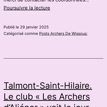
À
Poursuivre la lecture
Logonna-
Daoulas,
Publié le
29 janvier 2025
Laurie
Catégorisé comme
Posts Archers De Wissous:
Hamon
championne
du
Finistère
en
tir
Talmont-Saint-Hilaire.
à
Le club « Les Archers
l’arc