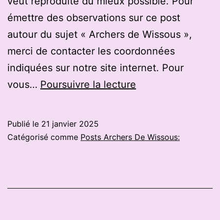
veut reproduite du mieux possible. Pour
émettre des observations sur ce post
autour du sujet « Archers de Wissous »,
merci de contacter les coordonnées
indiquées sur notre site internet. Pour
Einville-
vous…
Poursuivre la lecture
au-
Jard.
Publié le
21 janvier 2025
Tir
Catégorisé comme
Posts Archers De Wissous:
à
l’arc
:
concours
amical