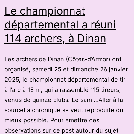
à
Le championnat
l’arc
départemental a réuni
médaillée
114 archers, à Dinan
d’argent
sur
un
Les archers de Dinan (Côtes-d’Armor) ont
tournoi
organisé, samedi 25 et dimanche 26 janvier
réputé
2025, le championnat départemental de tir
à l’arc à 18 m, qui a rassemblé 115 tireurs,
venus de quinze clubs. Le sam …Aller à la
sourceLa chronique se veut reproduite du
mieux possible. Pour émettre des
observations sur ce post autour du sujet