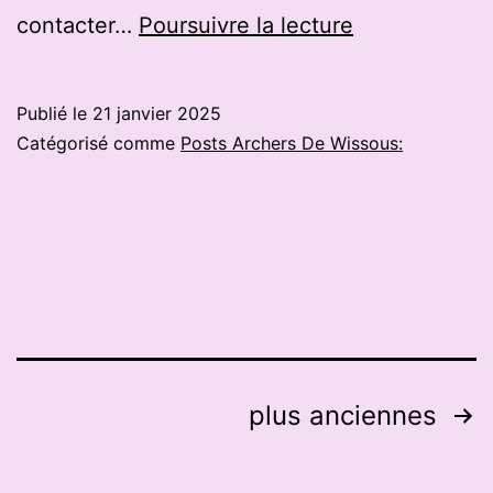
Arsac
contacter…
Poursuivre la lecture
:
un
Publié le
21 janvier 2025
tournoi
Catégorisé comme
Posts Archers De Wissous:
de
tir
à
l’arc
réussi
Pagination
plus anciennes
des