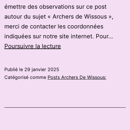
émettre des observations sur ce post
autour du sujet « Archers de Wissous »,
merci de contacter les coordonnées
indiquées sur notre site internet. Pour…
Originaire
Poursuivre la lecture
du
Lot-
Publié le
29 janvier 2025
et-
Catégorisé comme
Posts Archers De Wissous:
Garonne,
cette
espoir
du
tir