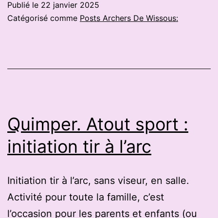
Publié le
22 janvier 2025
Le
Catégorisé comme
Posts Archers De Wissous:
club
«
Les
Archers
d’Aliénor
»
Quimper. Atout sport :
voit
initiation tir à l’arc
le
jour
Initiation tir à l’arc, sans viseur, en salle.
Activité pour toute la famille, c’est
l’occasion pour les parents et enfants (ou