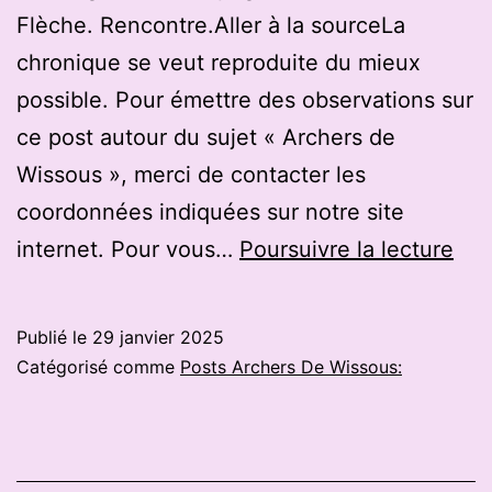
Flèche. Rencontre.Aller à la sourceLa
chronique se veut reproduite du mieux
possible. Pour émettre des observations sur
ce post autour du sujet « Archers de
Wissous », merci de contacter les
coordonnées indiquées sur notre site
Ex-
internet. Pour vous…
Poursuivre la lecture
me
de
Publié le
29 janvier 2025
l’é
Catégorisé comme
Posts Archers De Wissous:
de
Fra
Oc