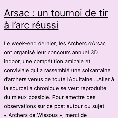
et
Arsac : un tournoi de tir
sélectif
à l’arc réussi
pour
les
Le week-end dernier, les Archers d’Arsac
8
ont organisé leur concours annuel 3D
à
indoor, une compétition amicale et
78
conviviale qui a rassemblé une soixantaine
ans
d’archers venus de toute l’Aquitaine …Aller à
la sourceLa chronique se veut reproduite
du mieux possible. Pour émettre des
observations sur ce post autour du sujet
« Archers de Wissous », merci de