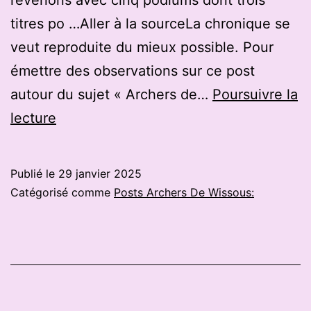
titres po …Aller à la sourceLa chronique se
veut reproduite du mieux possible. Pour
émettre des observations sur ce post
autour du sujet « Archers de…
Poursuivre la
À
lecture
Quéven,
cinq
Publié le
29 janvier 2025
podiums
Catégorisé comme
Posts Archers De Wissous:
dont
trois
titres
au
championnat