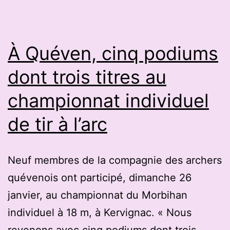
Gu
ret
le
À Quéven, cinq podiums
plai
dont trois titres au
du
championnat individuel
tir
à
de tir à l’arc
l’ar
à
Neuf membres de la compagnie des archers
La
quévenois ont participé, dimanche 26
Flè
janvier, au championnat du Morbihan
individuel à 18 m, à Kervignac. « Nous
revenons avec cinq podiums dont trois