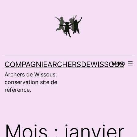
Aller
au
contenu
COMPAGNIEARCHERSDEWISSOUS
Menu
Archers de Wissous;
conservation site de
référence.
Mois :
janvier