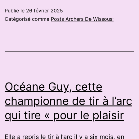
à
Publié le
26 février 2025
l’arc,
Catégorisé comme
Posts Archers De Wissous:
constructio
de
cabane…
Une
école
d’aventure
Océane Guy, cette
ouvre
championne de tir à l’arc
dans
qui tire « pour le plaisir
cette
commune
des
Elle a repris le tir à l’arc il y a six mois, en