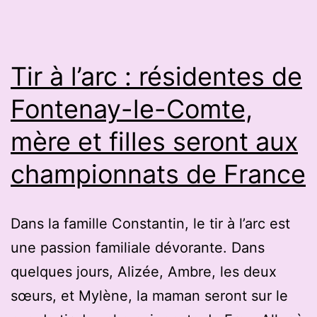
l’arc
qui
tire
Tir à l’arc : résidentes de
«
Fontenay-le-Comte,
pour
mère et filles seront aux
le
plaisir
championnats de France
Dans la famille Constantin, le tir à l’arc est
une passion familiale dévorante. Dans
quelques jours, Alizée, Ambre, les deux
sœurs, et Mylène, la maman seront sur le