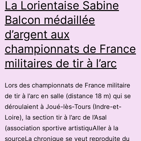
La Lorientaise Sabine
et
Balcon médaillée
filles
d’argent aux
seront
aux
championnats de France
championnats
militaires de tir à l’arc
de
France
Lors des championnats de France militaire
de tir à l’arc en salle (distance 18 m) qui se
déroulaient à Joué-lès-Tours (Indre-et-
Loire), la section tir à l’arc de l’Asal
(association sportive artistiquAller à la
sourceLa chronique se veut reproduite du