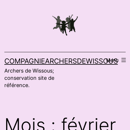
Aller
au
contenu
COMPAGNIEARCHERSDEWISSOUS
Menu
Archers de Wissous;
conservation site de
référence.
Mois :
février