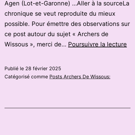
Agen (Lot-et-Garonne) …Aller à la sourceLa
chronique se veut reproduite du mieux
possible. Pour émettre des observations sur
ce post autour du sujet « Archers de
Le
Wissous », merci de…
Poursuivre la lecture
Lor
Pa
Publié le
28 février 2025
Pe
Catégorisé comme
Posts Archers De Wissous:
ch
de
Fr
de
tir