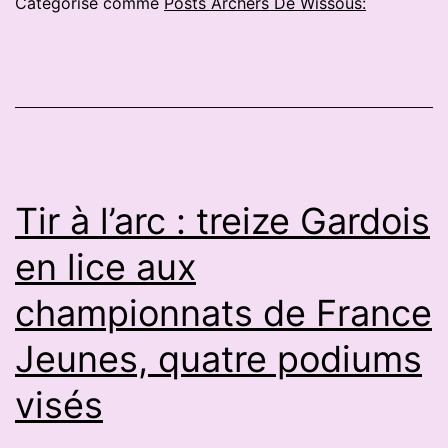
Catégorisé comme
Posts Archers De Wissous:
Barbelin
après
sa
médaille
européenne
:
Tir à l’arc : treize Gardois
«
en lice aux
Je
championnats de France
suis
fière
Jeunes, quatre podiums
de
visés
moi