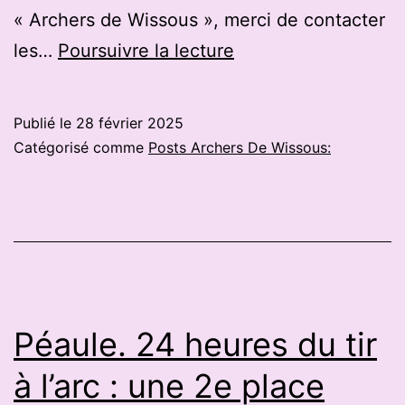
« Archers de Wissous », merci de contacter
Tir
les…
Poursuivre la lecture
à
l’arc
Publié le
28 février 2025
:
Catégorisé comme
Posts Archers De Wissous:
les
championnats
de
France
livrent
leurs
Péaule. 24 heures du tir
verdicts
à l’arc : une 2e place
ce