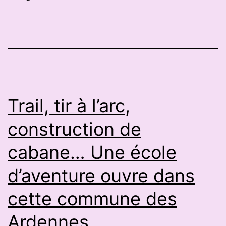
treize
Gardois
en
lice
aux
championnats
Trail, tir à l’arc,
de
construction de
France
cabane… Une école
Jeunes,
quatre
d’aventure ouvre dans
podiums
cette commune des
visés
Ardennes