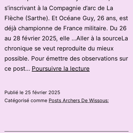
Ardennes
s’inscrivant à la Compagnie d’arc de La
Flèche (Sarthe). Et Océane Guy, 26 ans, est
déjà championne de France militaire. Du 26
au 28 février 2025, elle …Aller à la sourceLa
chronique se veut reproduite du mieux
possible. Pour émettre des observations sur
Océane
ce post…
Poursuivre la lecture
Guy,
cette
Publié le
25 février 2025
championne
Catégorisé comme
Posts Archers De Wissous:
de
tir
à