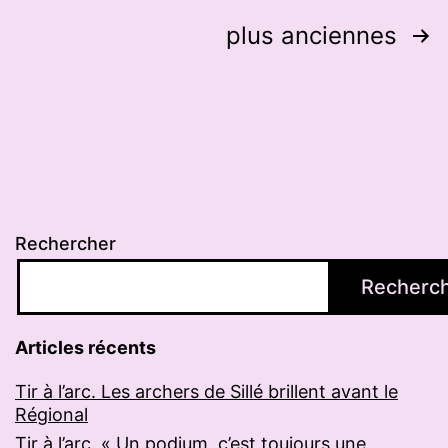
militaires
Pagination
plus anciennes
de
des
tir
publications
à
l’arc
Rechercher
Recherc
Articles récents
Tir à l’arc. Les archers de Sillé brillent avant le
Régional
Tir à l’arc. « Un podium, c’est toujours une