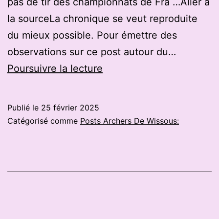
pas de tir des championnats de Fra …Aller à
la sourceLa chronique se veut reproduite
du mieux possible. Pour émettre des
observations sur ce post autour du…
Tir
Poursuivre la lecture
à
l’arc
Publié le
25 février 2025
:
Catégorisé comme
Posts Archers De Wissous:
résidentes
de
Fontenay-
le-
Comte,
mère