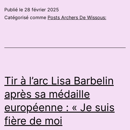
heures
Publié le
28 février 2025
du
Catégorisé comme
Posts Archers De Wissous:
tir
à
l’arc
:
une
2e
Tir à l’arc Lisa Barbelin
place
après sa médaille
pour
européenne : « Je suis
les
Péaulais
fière de moi