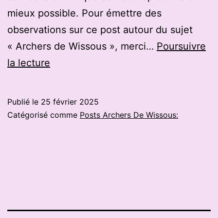
mieux possible. Pour émettre des
observations sur ce post autour du sujet
« Archers de Wissous », merci…
Poursuivre
La
la lecture
Lorientaise
Sabine
Publié le
25 février 2025
Balcon
Catégorisé comme
Posts Archers De Wissous:
médaillée
d’argent
aux
championnats
de
France