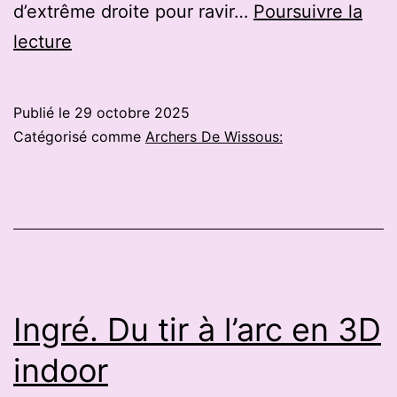
d’extrême droite pour ravir…
Poursuivre la
Les
lecture
Ulis,
Linas,
Publié le
29 octobre 2025
Arpajon;
Catégorisé comme
Archers De Wissous:
qui
est
Virginie
Joron,
candidate
RN
Ingré. Du tir à l’arc en 3D
à
indoor
la