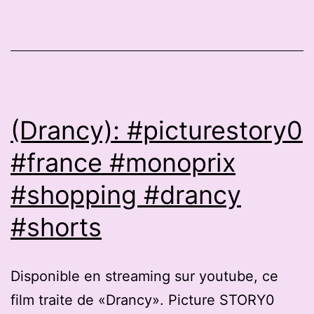
mitigés
(Drancy): #picturestory0
#france #monoprix
#shopping #drancy
#shorts
Disponible en streaming sur youtube, ce
film traite de «Drancy». Picture STORY0