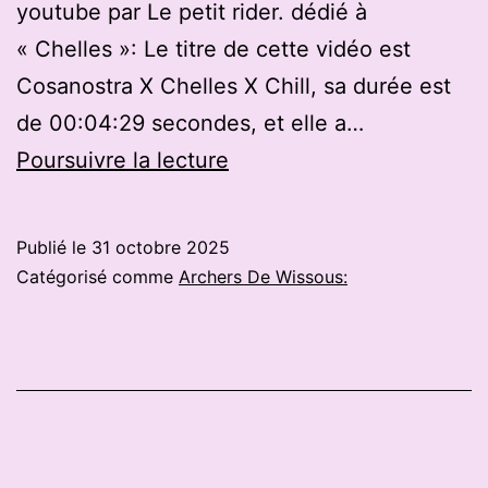
youtube par Le petit rider. dédié à
« Chelles »: Le titre de cette vidéo est
Cosanostra X Chelles X Chill, sa durée est
de 00:04:29 secondes, et elle a…
Chelles,Cosanostra
Poursuivre la lecture
X
Chelles
Publié le
31 octobre 2025
X
Catégorisé comme
Archers De Wissous:
Chill