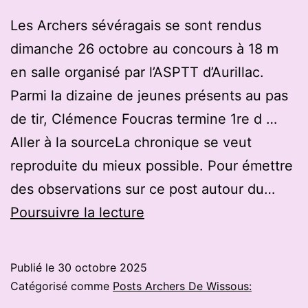
Les Archers sévéragais se sont rendus
dimanche 26 octobre au concours à 18 m
en salle organisé par l’ASPTT d’Aurillac.
Parmi la dizaine de jeunes présents au pas
de tir, Clémence Foucras termine 1re d …
Aller à la sourceLa chronique se veut
reproduite du mieux possible. Pour émettre
des observations sur ce post autour du…
Tir
Poursuivre la lecture
à
l’arc
Publié le
30 octobre 2025
:
Catégorisé comme
Posts Archers De Wissous:
résultats