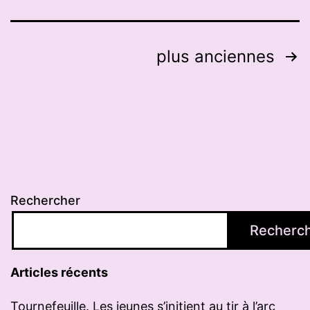
à
Bouconne
Pagination
plus anciennes
des
publications
Rechercher
Recherc
Articles récents
Tournefeuille. Les jeunes s’initient au tir à l’arc