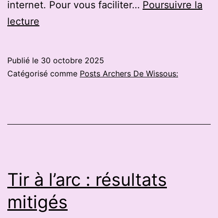
internet. Pour vous faciliter…
Poursuivre la
Tir
lecture
à
l’arc.
Publié le
30 octobre 2025
Un
Catégorisé comme
Posts Archers De Wissous:
possible
championnat
de
France
nature
Tir à l’arc : résultats
mitigés