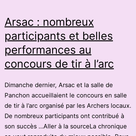
cent
de
Arsac : nombreux
loisi
participants et belles
se
performances au
sont
initi
concours de tir à l’arc
au
tir
Dimanche dernier, Arsac et la salle de
à
Panchon accueillaient le concours en salle
l’arc
de tir à l’arc organisé par les Archers locaux.
De nombreux participants ont contribué à
son succès …Aller à la sourceLa chronique