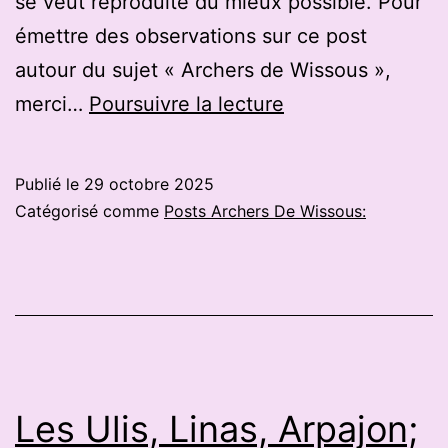
se veut reproduite du mieux possible. Pour
émettre des observations sur ce post
autour du sujet « Archers de Wissous »,
Arsac
merci…
Poursuivre la lecture
:
nombreux
Publié le
29 octobre 2025
participants
Catégorisé comme
Posts Archers De Wissous:
et
belles
performances
au
concours
de
Les Ulis, Linas, Arpajon;
tir