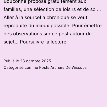
Bouconne propose gratuitement aux
familles, une sélection de loisirs et de so …
Aller à la sourceLa chronique se veut
reproduite du mieux possible. Pour émettre
des observations sur ce post autour du
Montaigut-
sujet…
Poursuivre la lecture
sur-
Save.
Publié le
28 octobre 2025
Une
Catégorisé comme
Posts Archers De Wissous:
initiation
au
tir
à
l’arc