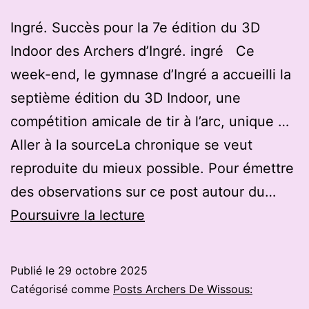
mairie
Ingré. Succès pour la 7e édition du 3D
de
Indoor des Archers d’Ingré. ingré Ce
Strasbourg ?
week-end, le gymnase d’Ingré a accueilli la
septième édition du 3D Indoor, une
compétition amicale de tir à l’arc, unique …
Aller à la sourceLa chronique se veut
reproduite du mieux possible. Pour émettre
des observations sur ce post autour du…
Ingré.
Poursuivre la lecture
Du
tir
Publié le
29 octobre 2025
à
Catégorisé comme
Posts Archers De Wissous:
l’arc