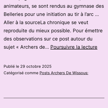
animateurs, se sont rendus au gymnase des
Belleries pour une initiation au tir à l’arc …
Aller à la sourceLa chronique se veut
reproduite du mieux possible. Pour émettre
des observations sur ce post autour du
Sain
sujet « Archers de…
Poursuivre la lecture
Gerv
la-
Publié le
29 octobre 2025
Forê
Catégorisé comme
Posts Archers De Wissous:
:
les
élém
du