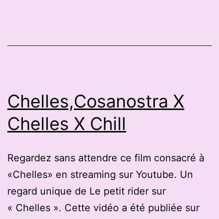
:
Mézéri’Arc
a
tenu
sa
vingtième
Chelles,Cosanostra X
assemblée
Chelles X Chill
générale
Regardez sans attendre ce film consacré à
«Chelles» en streaming sur Youtube. Un
regard unique de Le petit rider sur
« Chelles ». Cette vidéo a été publiée sur