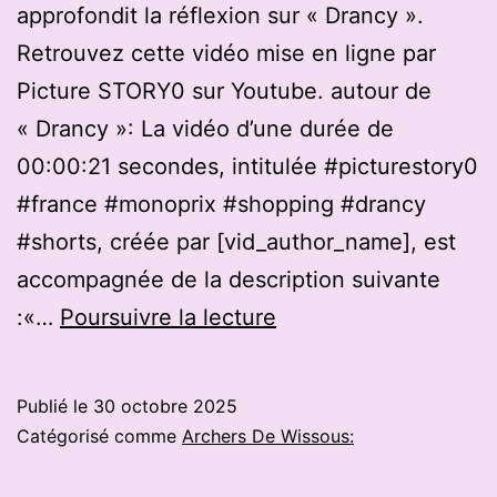
approfondit la réflexion sur « Drancy ».
Retrouvez cette vidéo mise en ligne par
Picture STORY0 sur Youtube. autour de
« Drancy »: La vidéo d’une durée de
00:00:21 secondes, intitulée #picturestory0
#france #monoprix #shopping #drancy
#shorts, créée par [vid_author_name], est
accompagnée de la description suivante
(Drancy):
:«…
Poursuivre la lecture
#picturestory0
#france
Publié le
30 octobre 2025
#monoprix
Catégorisé comme
Archers De Wissous:
#shopping