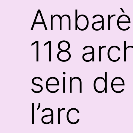
Ambarès
118 arc
sein de 
l’arc