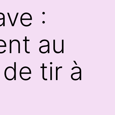
ve :
ent au
de tir à