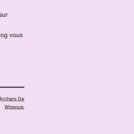
sur
log vous
Archers De
Wissous: