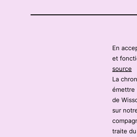
En accep
et fonct
source
La chron
émettre 
de Wisso
sur notre
compagni
traite d