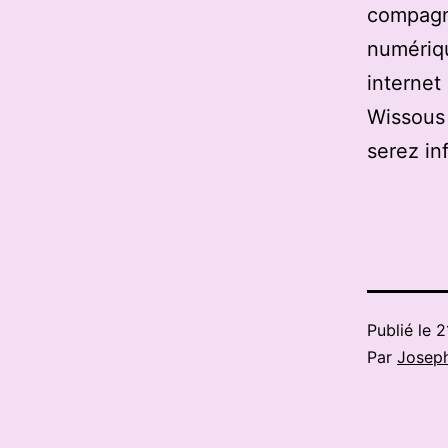
compagn
numériqu
internet
Wissous 
serez in
Publié le
2
Par
Josep