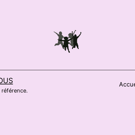
OUS
Accue
 référence.