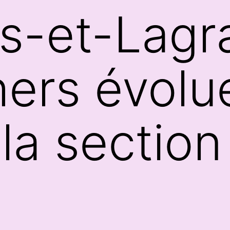
-et-Lagra
hers évolu
la section 