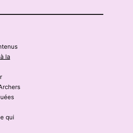
ntenus
 à la
r
 Archers
quées
e qui