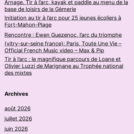
Arnage. Tir à l’arc, kayak et paddle au menu de la
base de loisirs de la Gèmerie
Initiation au tir à l’arc pour 25 jeunes écoliers à
Fort-Mahon-Plage
Rencontre : Ewen Guezenoc, l’arc du triomphe
(vitry-sur-seine france): Paris, Toute Une Vie –
Official French Music video – Max & Pip
Tir à l’arc : le magnifique parcours de Loane et
Olivier Luzzi de Marignane au Trophée national
des mixtes
Archives
août 2026
juillet 2026
juin 2026