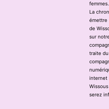
femmes. 
La chron
émettre 
de Wisso
sur notre
compagni
traite d
compagn
numériqu
internet
Wissous 
serez in