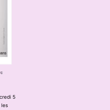
rc
credi 5
 les