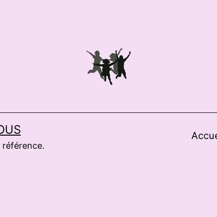
OUS
Accue
 référence.