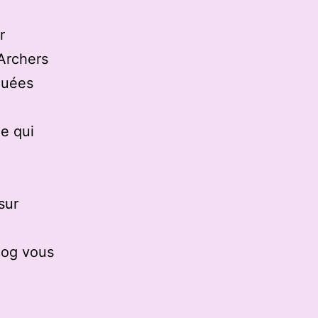
r
 Archers
quées
e qui
sur
log vous