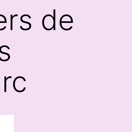
ers de
s
arc