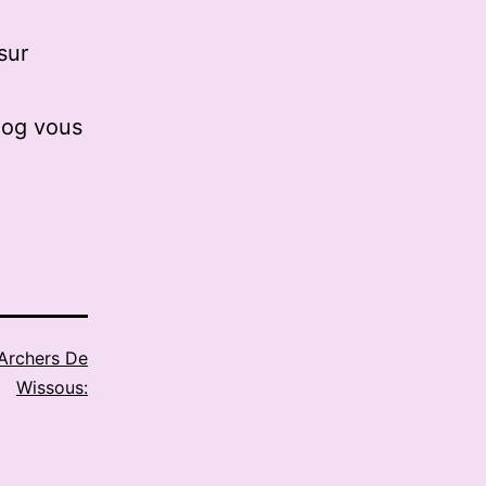
sur
log vous
Archers De
Wissous: