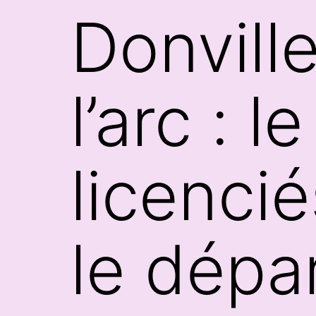
Donville
l’arc : 
licenci
le dépa