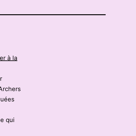
er à la
r
 Archers
quées
e qui