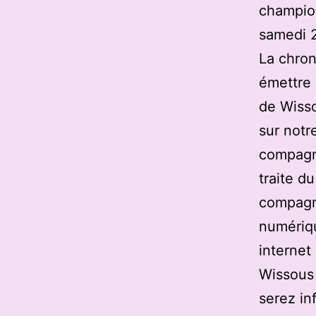
champion
samedi 
La chron
émettre 
de Wisso
sur notre
compagni
traite d
compagn
numériqu
internet
Wissous 
serez in