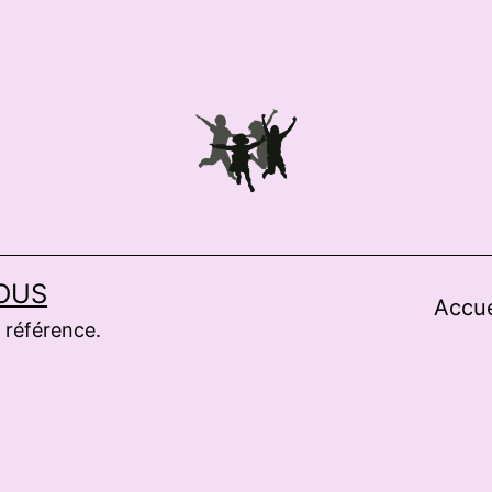
OUS
Accue
 référence.