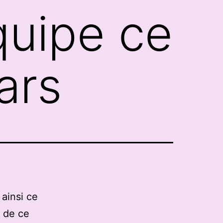
équipe ce
ars
 ainsi ce
 de ce