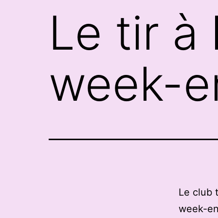
Le tir à
week-e
Le club 
week-en