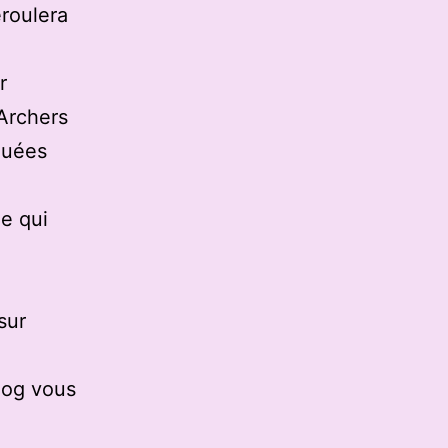
roulera
r
 Archers
quées
e qui
sur
log vous