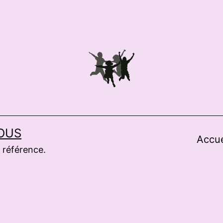
OUS
Accue
 référence.