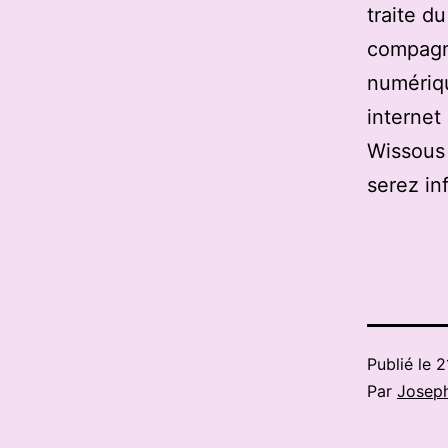
traite d
compagn
numériqu
internet
Wissous 
serez in
Publié le
2
Par
Josep