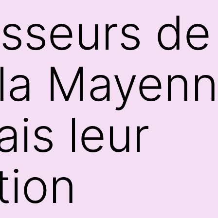
sseurs de 
e la Mayen
is leur
tion