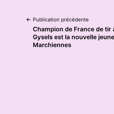
Navigation
Publication précédente
Champion de France de tir à
de
Gysels est la nouvelle jeun
Marchiennes
l’article