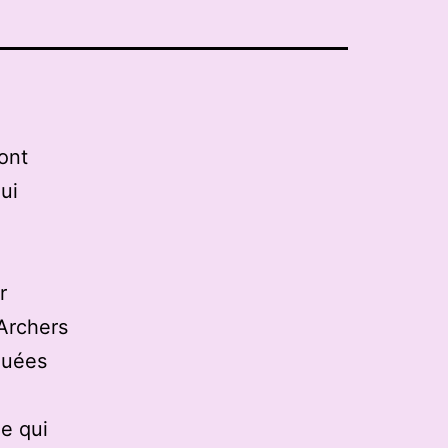
ont
ui
r
 Archers
quées
e qui