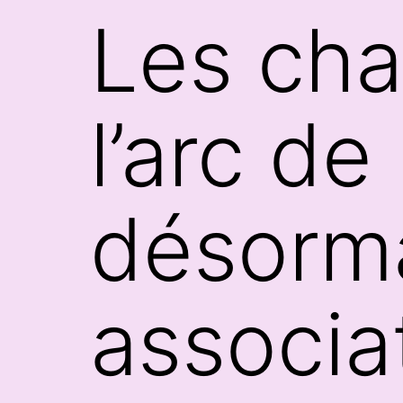
Les cha
l’arc d
désorma
associa