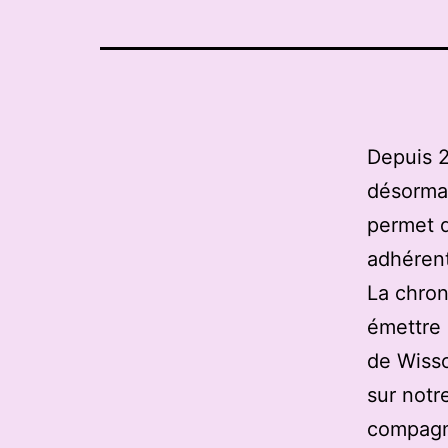
Depuis 2
désormai
permet 
adhérent
La chron
émettre 
de Wisso
sur notre
compagni