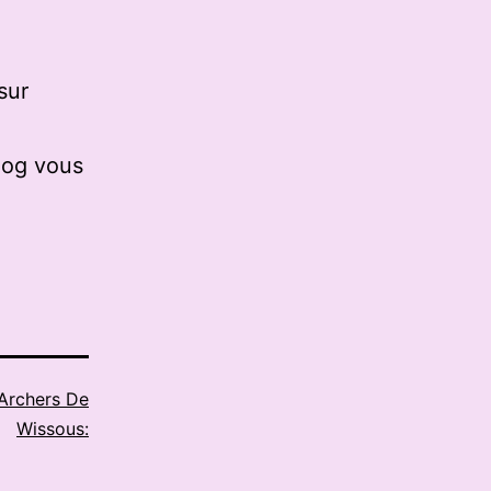
sur
log vous
Archers De
Wissous: