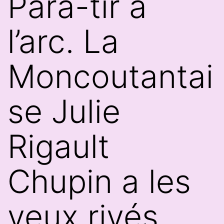
Para-tir à
l’arc. La
Moncoutantai
se Julie
Rigault
Chupin a les
yeux rivés