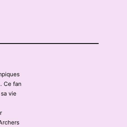
ympiques
. Ce fan
sa vie
r
 Archers