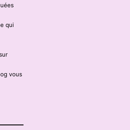
quées
e qui
sur
log vous