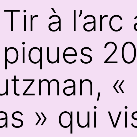
 Tir à l’arc
piques 20
utzman, « 
s » qui vis