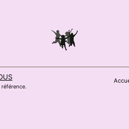
OUS
Accue
 référence.