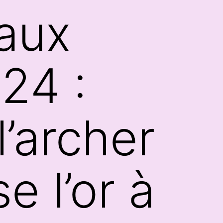
 aux
24 :
l’archer
e l’or à