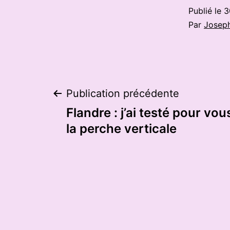
Publié le
3
Par
Josep
Navigation
Publication précédente
Flandre : j’ai testé pour vous…
de
la perche verticale
l’article