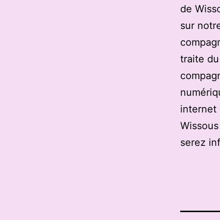
de Wisso
sur notre
compagni
traite d
compagn
numériqu
internet
Wissous 
serez in