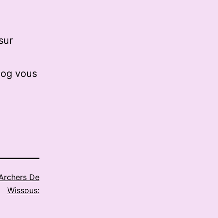
sur
log vous
Archers De
Wissous: