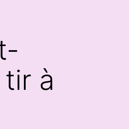
t-
tir à