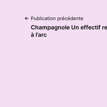
Navigation
Publication précédente
Champagnole Un effectif rec
de
à l’arc
l’article