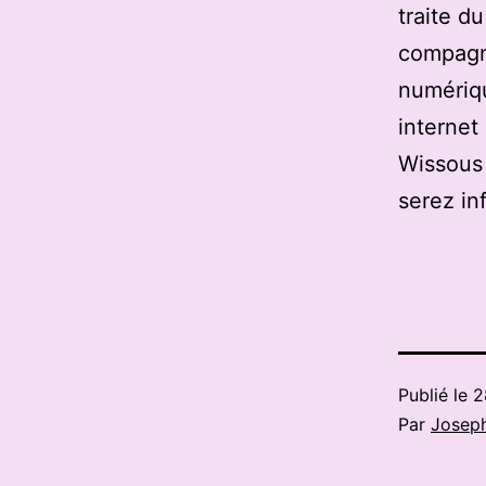
traite d
compagn
numériqu
internet
Wissous 
serez in
Publié le
2
Par
Josep