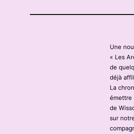
Une nouv
« Les Ar
de quelq
déjà affi
La chron
émettre 
de Wisso
sur notre
compagni