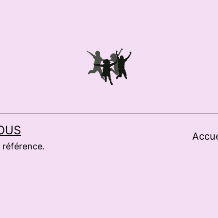
OUS
Accue
 référence.