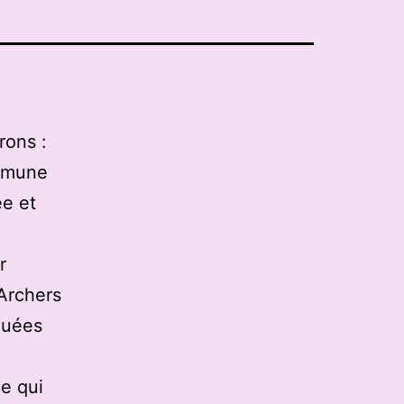
rons :
ommune
ée et
r
 Archers
quées
e qui