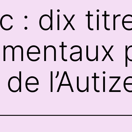
rc : dix titr
mentaux p
de l’Autiz