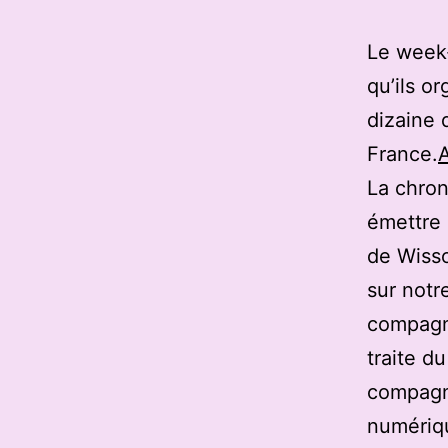
Le week
qu’ils o
dizaine 
France.
A
La chron
émettre 
de Wisso
sur notre
compagni
traite d
compagn
numériqu