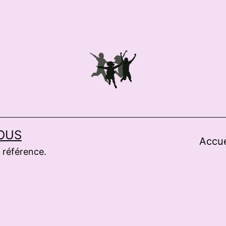
OUS
Accue
 référence.