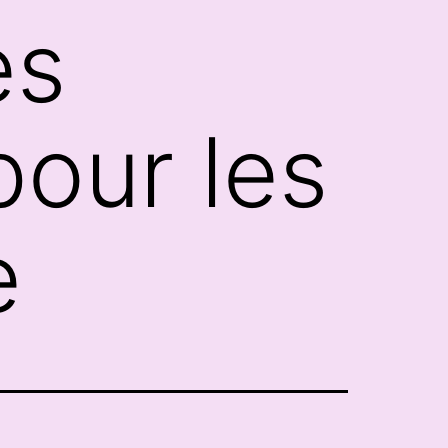
es
our les
e