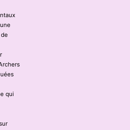
entaux
 une
 de
r
 Archers
quées
e qui
sur