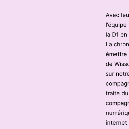
Avec leu
l’équipe
la D1 en
La chron
émettre 
de Wisso
sur notre
compagni
traite d
compagn
numériqu
internet