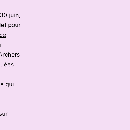
30 juin,
let pour
rce
r
 Archers
quées
e qui
sur