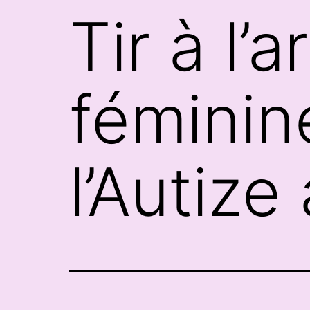
Tir à l’a
féminin
l’Autize