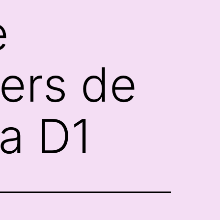
e
ers de
la D1