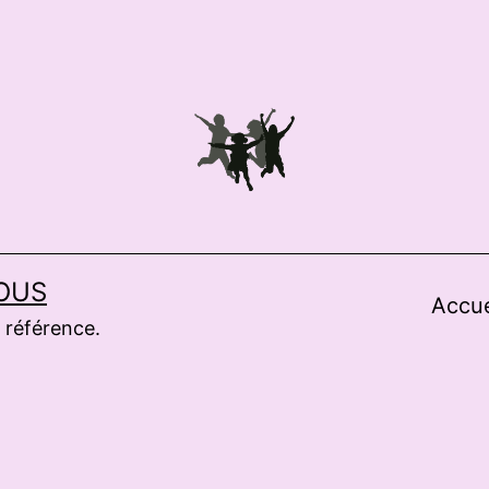
OUS
Accue
 référence.