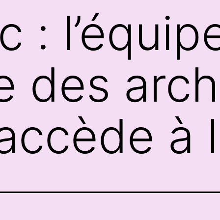
rc : l’équip
e des arch
 accède à 