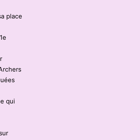
sa place
21e
r
 Archers
quées
e qui
sur