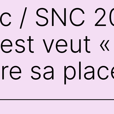
arc / SNC 
st veut «
re sa plac