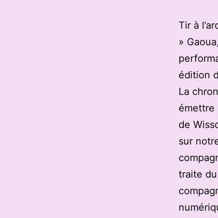
Tir à l’
» Gaoua,
performan
édition 
La chron
émettre 
de Wisso
sur notre
compagni
traite d
compagn
numériqu