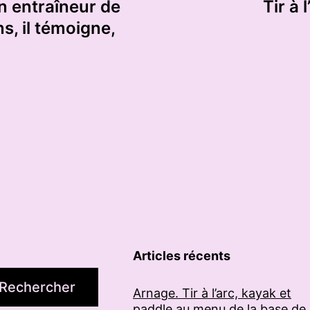
n entraîneur de
Tir à 
ans, il témoigne,
Articles récents
Rechercher
Arnage. Tir à l’arc, kayak et
paddle au menu de la base de