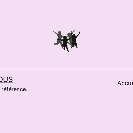
OUS
Accue
 référence.