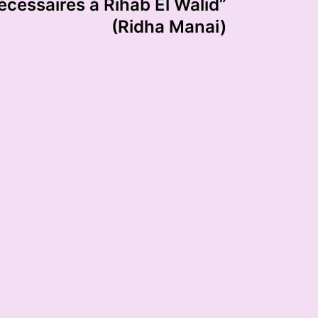
écessaires à Rihab El Walid”
(Ridha Manai)