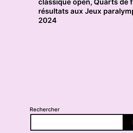
de
classique open, Quarts de fi
résultats aux Jeux paralym
l’article
2024
Rechercher