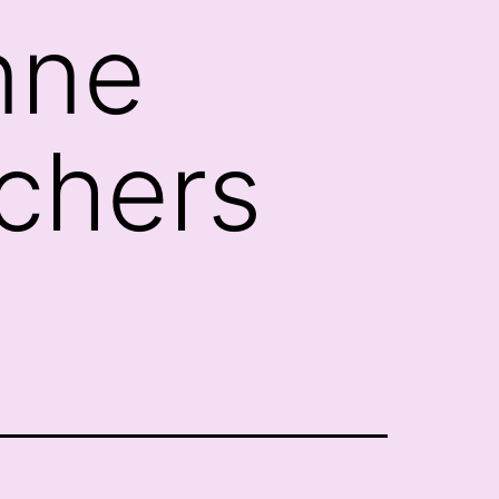
onne
rchers