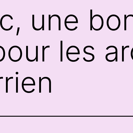
arc, une b
pour les a
rien