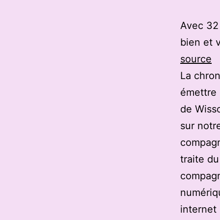
Avec 32 l
bien et 
source
La chron
émettre 
de Wisso
sur notre
compagni
traite d
compagn
numériqu
internet