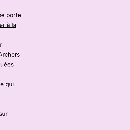
 se porte
er à la
r
 Archers
quées
e qui
sur