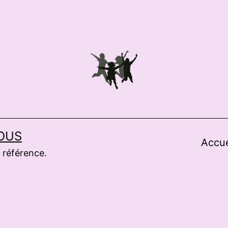
OUS
Accue
 référence.