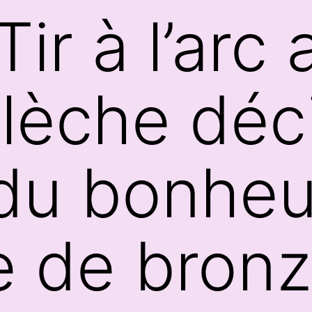
ir à l’arc
flèche déci
 du bonhe
e de bron