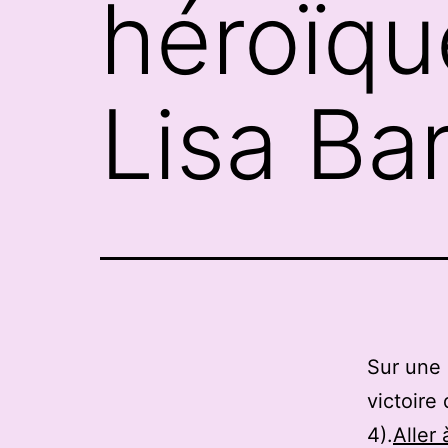
héroïqu
Lisa Ba
Sur une 
victoire
4).
Aller 