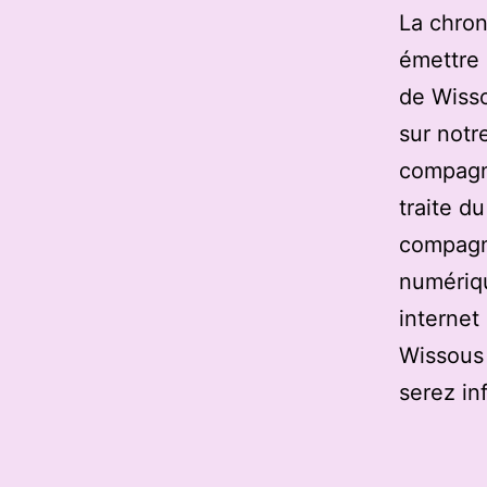
La chron
émettre 
de Wisso
sur notre
compagni
traite d
compagn
numériqu
internet
Wissous 
serez in