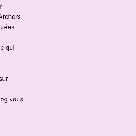
r
 Archers
quées
e qui
sur
log vous