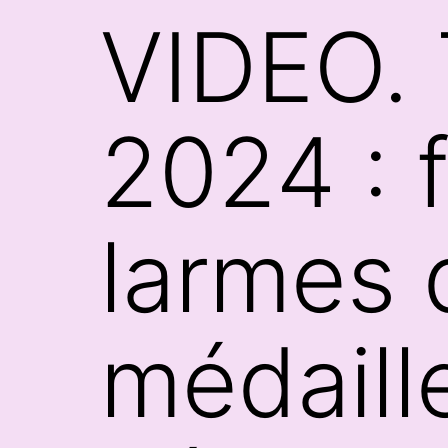
VIDEO. T
2024 : 
larmes
médaill