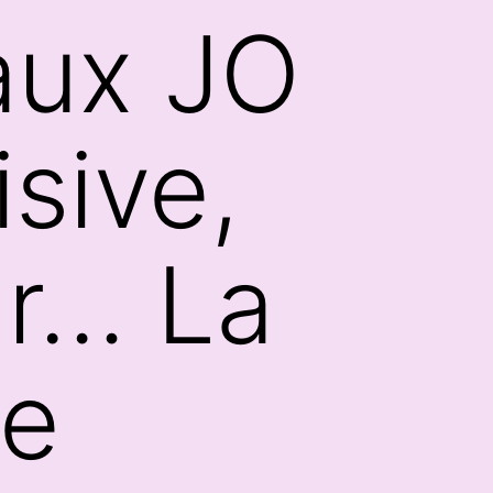
 aux JO
sive,
ur… La
ze