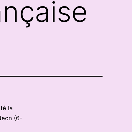
ançaise
té la
Jeon (6-