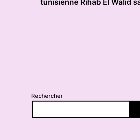
de
tunisienne Rihab El Walid s
l’article
Rechercher