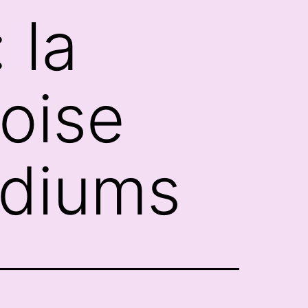
 la
oise
odiums