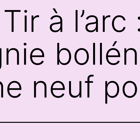
ir à l’arc :
ie bollén
he neuf p