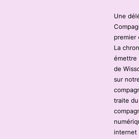
Une délé
Compagni
premier 
La chron
émettre 
de Wisso
sur notre
compagni
traite d
compagn
numériqu
internet