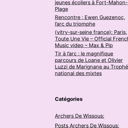
jeunes écoliers à Fort-Mahon-
Plage
Rencontre : Ewen Guezenoc,
l’arc du triomphe
(vitry-sur-seine france): Paris,
Toute Une Vie – Official Frenc
Music video – Max & Pip
Tir à l’arc : le magnifique
parcours de Loane et Olivier
Luzzi de Marignane au Troph
national des mixtes
Catégories
Archers De Wissous:
Posts Archers De Wissous: