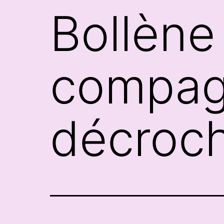
Bollène T
compagn
décroc