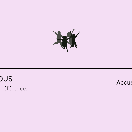
OUS
Accue
 référence.