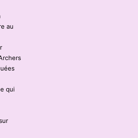
a
re au
r
 Archers
quées
e qui
sur