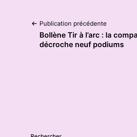
Navigation
Publication précédente
Bollène Tir à l’arc : la com
de
décroche neuf podiums
l’article
Rechercher