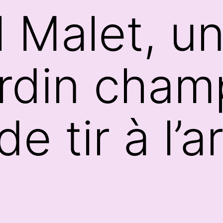
 Malet, un
rdin cham
 tir à l’a