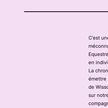
C’est un
méconnue
Equestr
en indiv
La chron
émettre 
de Wisso
sur notre
compagni