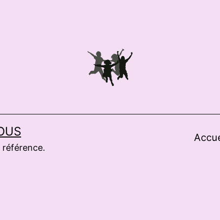
OUS
Accue
 référence.