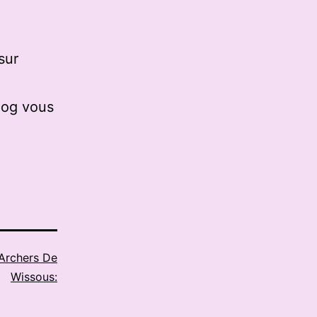
sur
log vous
Archers De
Wissous: