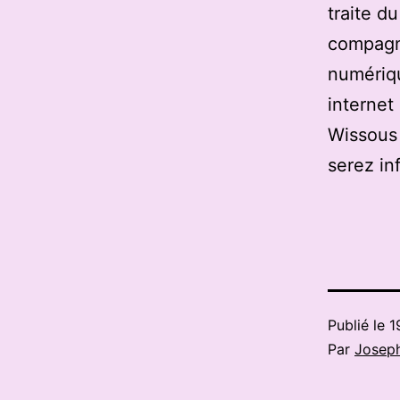
traite d
compagn
numériqu
internet
Wissous 
serez in
Publié le
1
Par
Josep