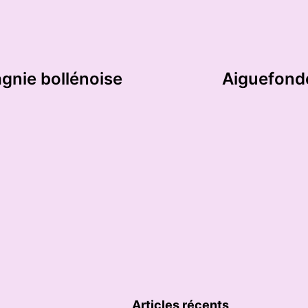
pagnie bollénoise
Aiguefonde
Articles récents