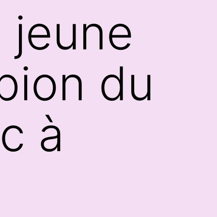
 jeune
pion du
rc à