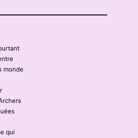
ourtant
entre
du monde
r
 Archers
quées
e qui