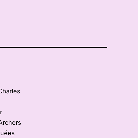
Charles
r
 Archers
quées