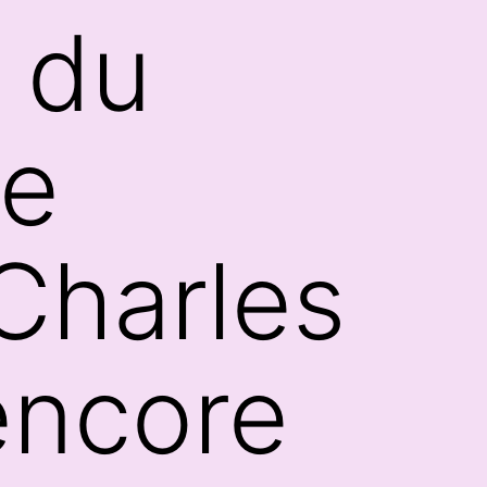
e du
de
Charles
encore