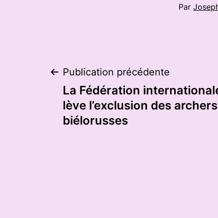
Par
Josep
Navigation
Publication précédente
La Fédération internationale 
de
lève l’exclusion des archers
biélorusses
l’article