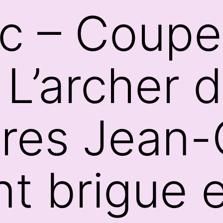
arc – Coup
L’archer 
res Jean-
nt brigue 