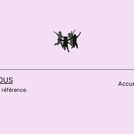
OUS
Accue
 référence.