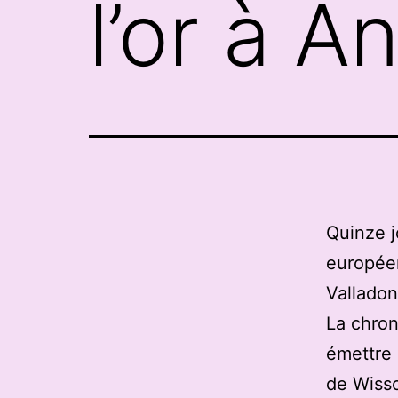
l’or à A
Quinze j
européen
Valladon
La chron
émettre 
de Wisso