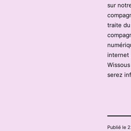
sur notre
compagni
traite d
compagn
numériqu
internet
Wissous 
serez in
Publié le
2