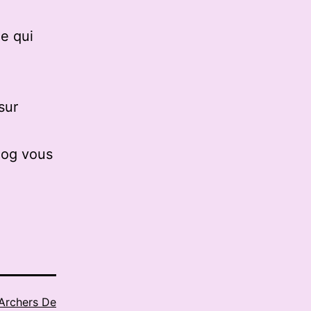
e qui
sur
log vous
Archers De